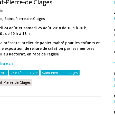
nt-Pierre-de Clages
in
re, Saint-Pierre-de-Clages
di 24 août et samedi 25 août 2018 de 10 h à 20 h,
t de 10 h à 18 h
ra présente: atelier de papier mabré pour les enfants et
une exposition de reliure de création par les membres
r au Rectorat, en face de l'église
livre.ch
Livre
26 e Fête du Livre
Saint-Pierre -de-Clages
nt-Pierre-de Clages