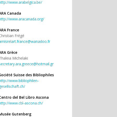
http://www.arabelgica.be/
ARA Canada
http://www.aracanada.org/
ARA France
Christian Frégé
amisrelart.france@wanadoo.fr
ARA Grèce
Thaleia Michelaki
secretary.ara.greece@hotmail.gr
Société Suisse des Bibliophiles
http://www.bibliophilen-
gesellschaft.ch/
Centro del Bel Libro Ascona
http://www.cbl-ascona.ch/
Musée Gutenberg