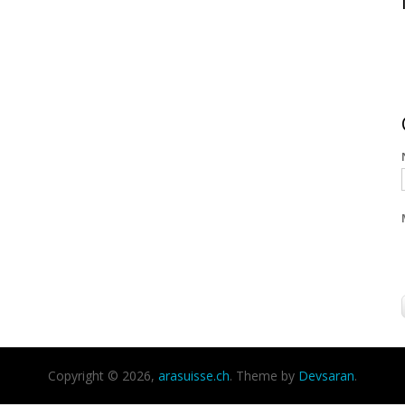
Copyright © 2026,
arasuisse.ch
. Theme by
Devsaran
.