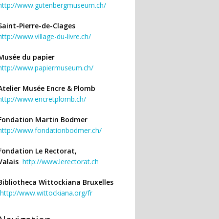
http://www.gutenbergmuseum.ch/
Saint-Pierre-de-Clages
http://www.village-du-livre.ch/
Musée du papier
http://www.papiermuseum.ch/
Atelier Musée Encre & Plomb
http://www.encretplomb.ch/
Fondation Martin Bodmer
http://www.fondationbodmer.ch/
Fondation Le Rectorat,
Valais
http://www.lerectorat.ch
Bibliotheca Wittockiana Bruxelles
http://www.wittockiana.org/fr