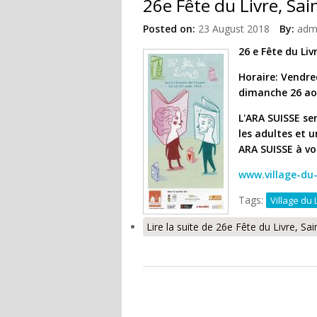
26e Fête du Livre, Sai
Posted on:
23 August 2018
By:
adm
26 e Fête du Liv
Horaire: Vendre
dimanche 26 aoû
L'ARA SUISSE se
les adultes et 
ARA SUISSE à voi
www.village-du-
Tags:
Village du 
Lire la suite
de 26e Fête du Livre, Sai