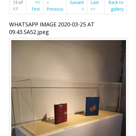
15
of
<<
<
Suivant
Last
Back to
17
First
Previous
>
>>
gallery
WHATSAPP IMAGE 2020-03-25 AT
09.43.SA52.jpeg