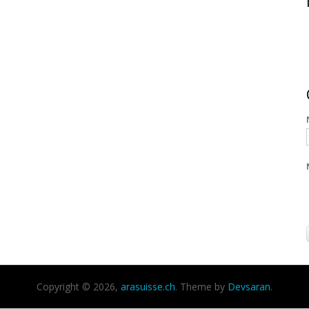
Copyright © 2026,
arasuisse.ch
. Theme by
Devsaran
.