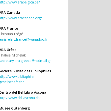
http://www.arabelgica.be/
ARA Canada
http://www.aracanada.org/
ARA France
Christian Frégé
amisrelart.france@wanadoo.fr
ARA Grèce
Thaleia Michelaki
secretary.ara.greece@hotmail.gr
Société Suisse des Bibliophiles
http://www.bibliophilen-
gesellschaft.ch/
Centro del Bel Libro Ascona
http://www.cbl-ascona.ch/
Musée Gutenberg