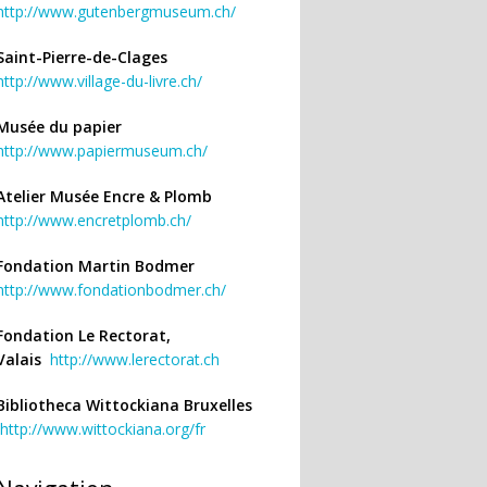
http://www.gutenbergmuseum.ch/
Saint-Pierre-de-Clages
http://www.village-du-livre.ch/
Musée du papier
http://www.papiermuseum.ch/
Atelier Musée Encre & Plomb
http://www.encretplomb.ch/
Fondation Martin Bodmer
http://www.fondationbodmer.ch/
Fondation Le Rectorat,
Valais
http://www.lerectorat.ch
Bibliotheca Wittockiana Bruxelles
http://www.wittockiana.org/fr